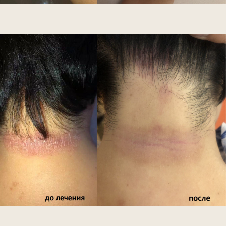
Хотите записаться
на
бесплатную
консультацию*?
Оставьте заявку и наш администратор
скоро свяжется с вами
+7
Отправить