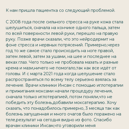
К нам пришла пациентка со следующий проблемой.
С 2008 года после сильного стресса на руке кожа стала
шелушиться, сначала на кончике одного пальца, затем
по всей поверхности левой руки, перешло на правую
руку. Позже врачи сказали, что это нейродермит на
фоне стресса и нервных потрясений. Примерно,через
год то же самое стало происходить на ноге правой,
затем левой, затем за ушами, на шее и последнее на
веках глаз. Чего только не пробовала мазать и разные
крема и мази,ничего не помогало,так как все идёт от
головы. И с марта 2021 года когда шелушение стало
распространяться по всему телу серьезно взялась за
лечение. Врачи клиники Инсам с помощью иглотерапии
и прижигания моксами начали процедуру лечения,
сначала только иглотерапией, потом поняли,что не
победить эту болезнь,добавили моксатерапию. Хочу
сказать, что понадобилось примерно, 3 месяца так как
болезнь запущенная и много очагов было поражено на
теле,результат на сегодня видно из фото. Спасибо
врачам клиники Инсам,что уговорили меня