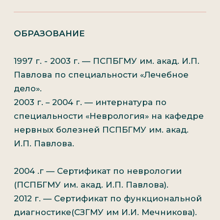
(ПСПБГМУ им. акад. И.П. Павлова).
2012 г.
—
Сертификат по функциональной
диагностике(СЗГМУ им И.И. Мечникова).
2013 г. —
Сертификат по мануальной
терапии (СПБГУ, медицинский факультет).
2015 г. —
Сертификат по специальности
остеопатия: СЗГМУ им. И.И. Мечникова,
СПб, Профессиональная переподготовка
по программе остеопатия.
ПОВЫШЕНИЕ КВАЛИФИКАЦИИ
ЗА ГРАНИЦЕЙ
Biodynamics view of osteopathy in the
cranial field, USA
ОПЫТ РАБОТЫ:
БОЛЕЕ 12 ЛЕТ