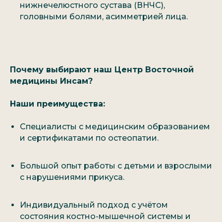
нижнечелюстного сустава (ВНЧС),
головными болями, асимметрией лица.
Отправить
Нажимая на кнопку, вы
соглашаетесь с
политикой
конфиденциальности
*Консультация бесплатна при записи на любой
Почему выбирают наш Центр Восточной
лечебный сеанс (массаж, иглорефлексотерапию
и др.)
медицины Инсам?
Наши преимущества:
+7 (911) 926-15-26
+7 (911) 926-15-26
+7 (921) 997-20-03
+7 (921) 997-20-03
Специалисты с медицинским образованием
ул. 4-я Советская, д. 42, лит. A, пом. 4H
м. Восстания/ м. Чернышевская
и сертификатами по остеопатии.
Большой опыт работы с детьми и взрослыми
О нас
О нас
Услуги
Услуги
с нарушениями прикуса.
Наши специалисты
Наши специалисты
Отзывы
Отзывы
Часто задаваемые вопросы
Часто задаваемые вопросы
Индивидуальный подход с учётом
Блог о здоровье
Блог о здоровье
состояния костно-мышечной системы и
Контакты
Контакты