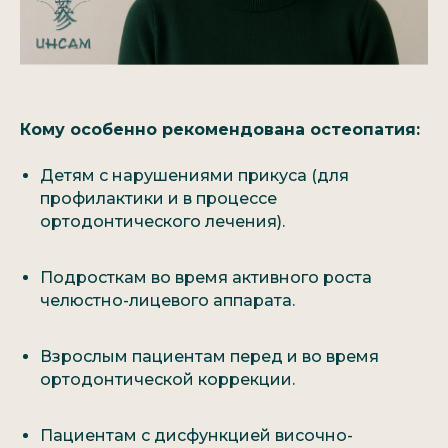
Остались вопросы?
Хотите записаться
на
бесплатную
консультацию*?
Оставьте заявку и наш администратор
Кому особенно рекомендована остеопатия:
скоро свяжется с вами
Детям с нарушениями прикуса (для
профилактики и в процессе
ортодонтического лечения).
Подросткам во время активного роста
челюстно-лицевого аппарата.
Взрослым пациентам перед и во время
ортодонтической коррекции.
+7
Пациентам с дисфункцией височно-