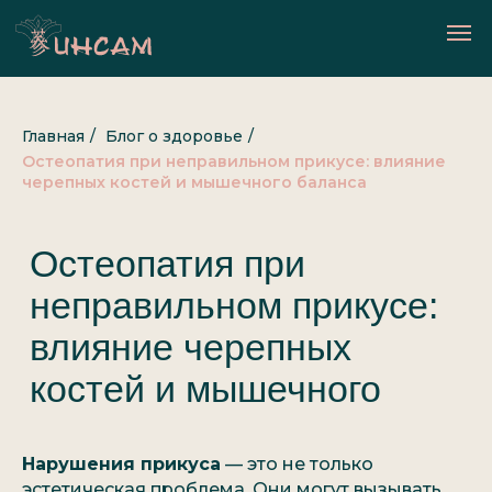
Главная
/
Блог о здоровье
/
Остеопатия при неправильном прикусе: влияние
черепных костей и мышечного баланса
Остеопатия при
неправильном прикусе:
влияние черепных
костей и мышечного
баланса
Нарушения прикуса
— это не только
эстетическая проблема. Они могут вызывать